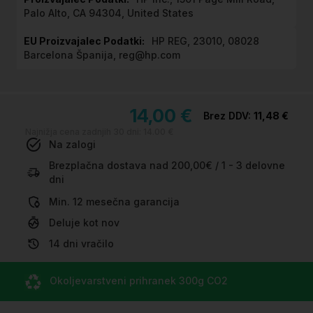
Palo Alto, CA 94304, United States
HP REG, 23010, 08028
Barcelona Španija, reg@hp.com
14,00 €
11,48 €
Najnižja cena zadnjih 30 dni:
14.00 €
Na zalogi
Brezplačna dostava nad 200,00€ / 1 - 3 delovne
dni
Min. 12 mesečna garancija
Deluje kot nov
14 dni vračilo
Okoljevarstveni prihranek
300g CO
2