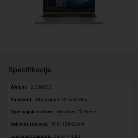
Preskoči
na
začetek
Specifikacije
galerije
slik
Specifikacije
2.000000
Obnovljeno (A kvaliteta)
Windows 10 Home
15.6" (39.62cm)
1920 x 1080