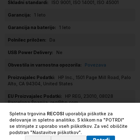
ISO 9001, ISO 14001, ISO 45001
1 leto
1 leto
Da
Ne
Povezava
HP Inc., 1501 Page Mill Road, Palo
Alto, CA 94304, United States
HP REG, 23010, 08028
Barcelona Španija, reg@hp.com
Spletna trgovina
RECOSI
uporablja piškotke za
delovanje in spletno analitiko. S klikom na "POTRDI"
Mnenja
se strinjate z uporabo vseh piškotkov. Za več obiščite
podstran "Nastavitve piškotkov".
Opis