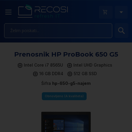
Is
Pr
Prenosnik HP ProBook 650 G5
n
k
Intel Core i7 8565U
Intel UHD Graphics
ga
16 GB DDR4
512 GB SSD
sl
Šifra
hp-650-g5-najem
Obnovljeno (A kvaliteta)