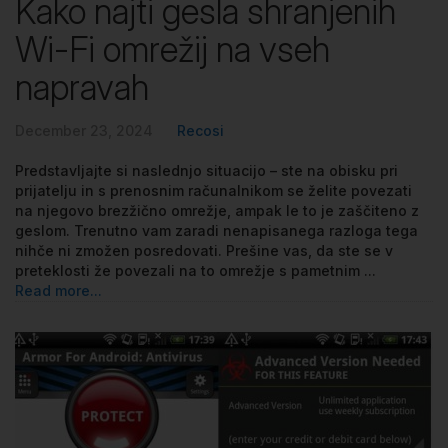
Kako najti gesla shranjenih
Wi-Fi omrežij na vseh
napravah
December 23, 2024
Recosi
Predstavljajte si naslednjo situacijo – ste na obisku pri
prijatelju in s prenosnim računalnikom se želite povezati
na njegovo brezžično omrežje, ampak le to je zaščiteno z
geslom. Trenutno vam zaradi nenapisanega razloga tega
nihče ni zmožen posredovati. Prešine vas, da ste se v
preteklosti že povezali na to omrežje s pametnim ...
Read more...