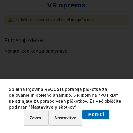
VR oprema
Izdelkov, ki ustrezajo izbiri, ni mogoče najti.
Primerjaj izdelke
Nimate izdelkov za primerjavo.
Spletna trgovina
RECOSI
uporablja piškotke za
delovanje in spletno analitiko. S klikom na "POTRDI"
se strinjate z uporabo vseh piškotkov. Za več obiščite
podstran "Nastavitve piškotkov".
Potrdi
Zavrni
Nastavitve