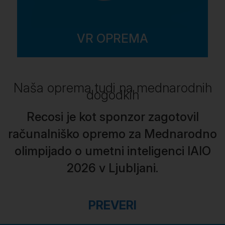
VR OPREMA
Naša oprema tudi na mednarodnih
dogodkih
Recosi je kot sponzor zagotovil
računalniško opremo za Mednarodno
olimpijado o umetni inteligenci IAIO
2026 v Ljubljani.
PREVERI