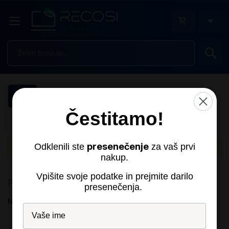
Is
Filtri
Čestitamo!
Gaming program
presenečenje
Odklenili ste
za vaš prvi
Izdelkov, ki ustrezajo izbiri, ni mogoče najti.
nakup.
Vpišite svoje podatke in prejmite darilo
Primerjaj izdelke
presenečenja.
Nimate izdelkov za primerjavo.