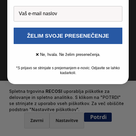
ŽELIM SVOJE PRESENEČENJE
❌ Ne, hvala. Ne želim presenečenja.
*S prijavo se strinjate s prejemanjem e-novic. Odjavite se lahko
kadarkoli.
Spletna trgovina
RECOSI
uporablja piškotke za
delovanje in spletno analitiko. S klikom na "POTRDI"
se strinjate z uporabo vseh piškotkov. Za več obiščite
podstran "Nastavitve piškotkov".
Potrdi
Zavrni
Nastavitve