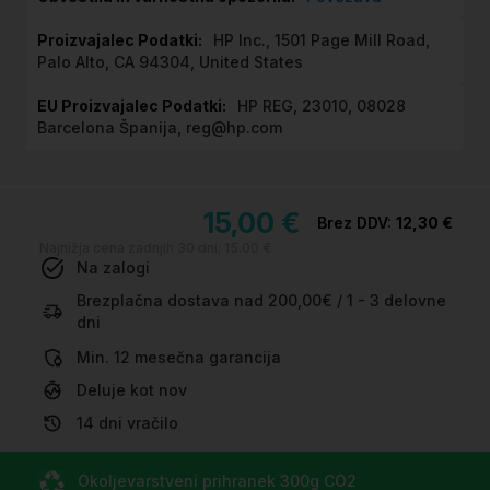
HP Inc., 1501 Page Mill Road,
Palo Alto, CA 94304, United States
HP REG, 23010, 08028
Barcelona Španija, reg@hp.com
15,00 €
12,30 €
Najnižja cena zadnjih 30 dni:
15.00 €
Na zalogi
Brezplačna dostava nad 200,00€ / 1 - 3 delovne
dni
Min. 12 mesečna garancija
Deluje kot nov
14 dni vračilo
Okoljevarstveni prihranek
300g CO
2