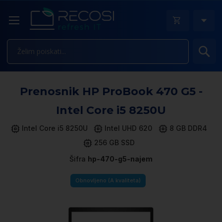
Is
Pr
Prenosnik HP ProBook 470 G5 -
n
k
Intel Core i5 8250U
ga
sl
Intel Core i5 8250U
Intel UHD 620
8 GB DDR4
256 GB SSD
Šifra
hp-470-g5-najem
Obnovljeno (A kvaliteta)