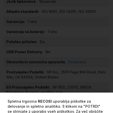
Slovenski
ISO 9001, ISO 14001, ISO 45001
1 leto
1 leto
Da
Ne
Povezava
HP Inc., 1501 Page Mill Road, Palo
Alto, CA 94304, United States
HP REG, 23010, 08028
Barcelona Španija, reg@hp.com
Spletna trgovina
RECOSI
uporablja piškotke za
delovanje in spletno analitiko. S klikom na "POTRDI"
Mnenja
se strinjate z uporabo vseh piškotkov. Za več obiščite