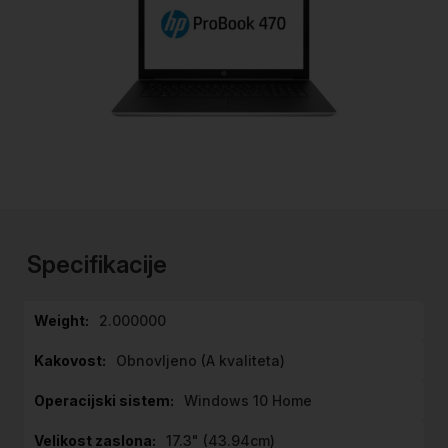
Preskoči
na
začetek
Specifikacije
galerije
slik
Specifikacije
2.000000
Obnovljeno (A kvaliteta)
Windows 10 Home
17.3" (43.94cm)