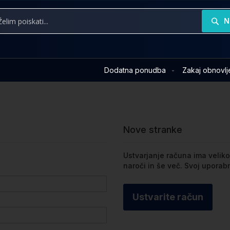
N
Dodatna ponudba
Zakaj obnovl
Nove stranke
Ustvarjanje računa ima veliko 
naroči in še več. Svoj upora
Ustvarite račun