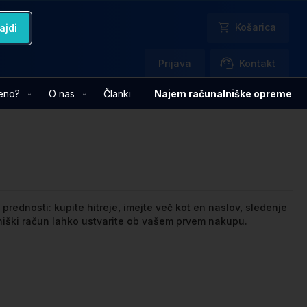
Košarica
ajdi
Prijava
Kontakt
jeno?
O nas
Članki
Najem računalniške opreme
prednosti: kupite hitreje, imejte več kot en naslov, sledenje
bniški račun lahko ustvarite ob vašem prvem nakupu.