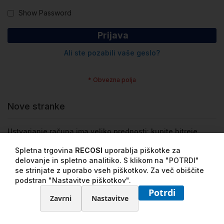
Show Password
Prijava
Ali ste pozabili vaše geslo?
Nove stranke
Ustvarjanje računa ima veliko prednosti: kupite hitreje,
imejte več kot en naslov, sledenje naroči in še več. Svoj
Spletna trgovina
RECOSI
uporablja piškotke za
uporabniški račun lahko ustvarite ob vašem prvem nakupu.
delovanje in spletno analitiko. S klikom na "POTRDI"
se strinjate z uporabo vseh piškotkov. Za več obiščite
Ustvarite račun
podstran "Nastavitve piškotkov".
Potrdi
Zavrni
Nastavitve