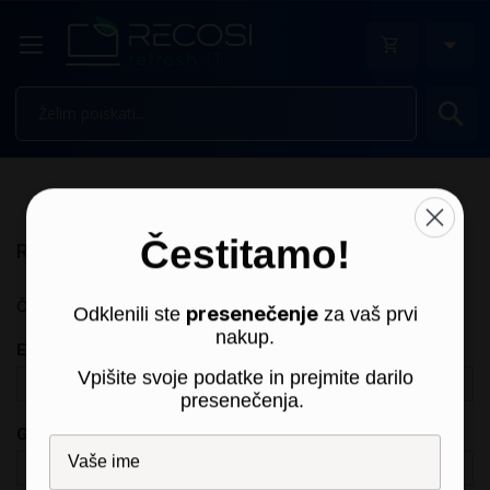
Is
Prijava uporabnika
Čestitamo!
Registrirani uporabniki
Če imate račun, se prijavite z vašim e-poštnim naslovom.
presenečenje
Odklenili ste
za vaš prvi
nakup.
E-pošta
Vpišite svoje podatke in prejmite darilo
presenečenja.
Geslo