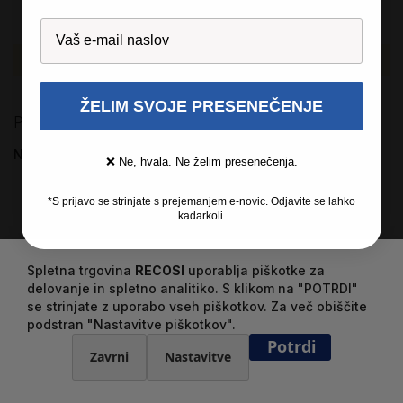
Tablice
Izdelkov, ki ustrezajo izbiri, ni mogoče najti.
ŽELIM SVOJE PRESENEČENJE
Primerjaj izdelke
Nimate izdelkov za primerjavo.
❌ Ne, hvala. Ne želim presenečenja.
*S prijavo se strinjate s prejemanjem e-novic. Odjavite se lahko
kadarkoli.
Spletna trgovina
RECOSI
uporablja piškotke za
delovanje in spletno analitiko. S klikom na "POTRDI"
se strinjate z uporabo vseh piškotkov. Za več obiščite
podstran "Nastavitve piškotkov".
Potrdi
Zavrni
Nastavitve