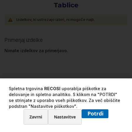
Tablice
Izdelkov, ki ustrezajo izbiri, ni mogoče najti.
Primerjaj izdelke
Nimate izdelkov za primerjavo.
Spletna trgovina
RECOSI
uporablja piškotke za
delovanje in spletno analitiko. S klikom na "POTRDI"
se strinjate z uporabo vseh piškotkov. Za več obiščite
podstran "Nastavitve piškotkov".
Potrdi
Zavrni
Nastavitve