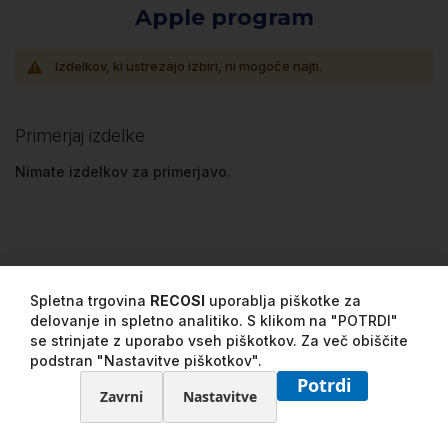
Apple program
Izdelkov, ki ustrezajo izbiri, ni mogoče najti.
Primerjaj izdelke
Nimate izdelkov za primerjavo.
Spletna trgovina
RECOSI
uporablja piškotke za
delovanje in spletno analitiko. S klikom na "POTRDI"
se strinjate z uporabo vseh piškotkov. Za več obiščite
podstran "Nastavitve piškotkov".
Potrdi
Zavrni
Nastavitve