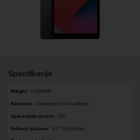
Preskoči
na
začetek
Specifikacije
galerije
slik
Specifikacije
1.000000
Obnovljeno (A kvaliteta)
iOS
9.7" (24.64cm)