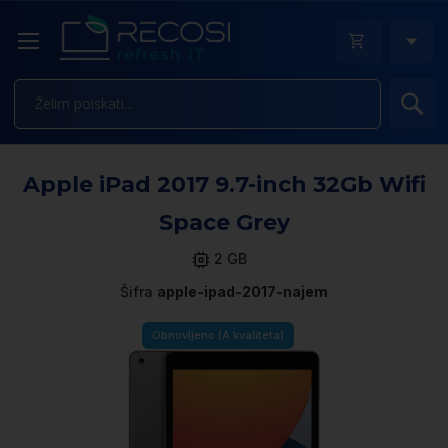
Is
Pr
Apple iPad 2017 9.7-inch 32Gb Wifi
n
k
Space Grey
ga
sl
2 GB
Šifra
apple-ipad-2017-najem
Obnovljeno (A kvaliteta)