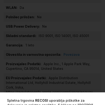
Da
Ne
Ne
ISO 9001, ISO 14001, ISO 45001
1 leto
Povezava
Apple Inc., 1 Apple Park Way,
Cupertino, CA 95014, United States
Apple Distribution
International Ltd, Hollyhill Industrial Estate, Hollyhill
Cork, Irska,
https://regulatoryinfo.apple.com/compliance/enquiry
Spletna trgovina
RECOSI
uporablja piškotke za