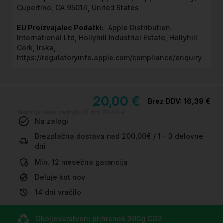
Cupertino, CA 95014, United States
Apple Distribution
International Ltd, Hollyhill Industrial Estate, Hollyhill
Cork, Irska,
https://regulatoryinfo.apple.com/compliance/enquiry
20,00 €
16,39 €
Najnižja cena zadnjih 30 dni:
20.00 €
Na zalogi
Brezplačna dostava nad 200,00€ / 1 - 3 delovne
dni
Min. 12 mesečna garancija
Deluje kot nov
14 dni vračilo
Okoljevarstveni prihranek
300g CO
2