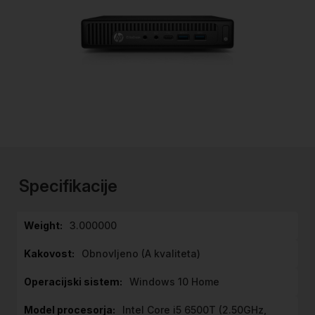
Preskoči
na
začetek
Specifikacije
galerije
slik
Specifikacije
3.000000
Obnovljeno (A kvaliteta)
Windows 10 Home
Intel Core i5 6500T (2.50GHz,