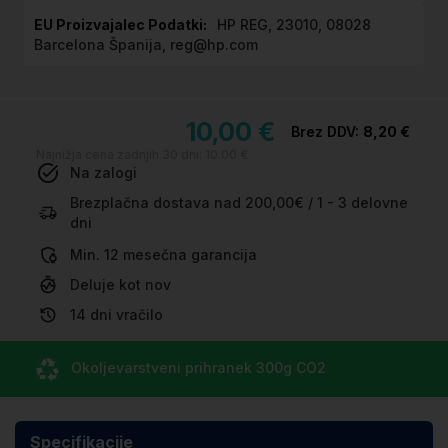
HP REG, 23010, 08028
Barcelona Španija, reg@hp.com
10,00 €
8,20 €
Najnižja cena zadnjih 30 dni:
10.00 €
Na zalogi
Brezplačna dostava nad 200,00€ / 1 - 3 delovne
dni
Min. 12 mesečna garancija
Deluje kot nov
14 dni vračilo
Okoljevarstveni prihranek
300g CO
2
Specifikacije