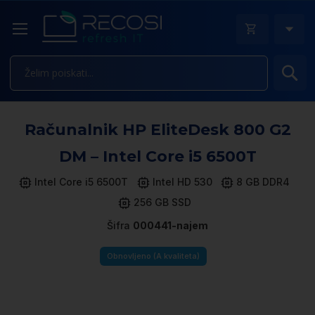
Is
Pr
Računalnik HP EliteDesk 800 G2
n
k
DM – Intel Core i5 6500T
ga
sl
Intel Core i5 6500T
Intel HD 530
8 GB DDR4
256 GB SSD
Šifra
000441-najem
Obnovljeno (A kvaliteta)